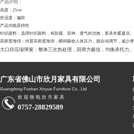
产品介绍：
高度：25cm
舒适度：偏软
产品功能及特性
针织面料：选用针织面料，有防腐、安神、透气的功效，更具冬暖夏凉。
高密度海绵：内置高密度海绵，瞬间吸收人体压力，能自动调节，减少脊
大口径压缩弹簧：整体三次热处理，回弹力极佳，均衡承托力。
广东省佛山市欣月家具有限公司
Guangdong Foshan Xinyue Furniture Co., Ltd
欢 迎 致 电 欣 月 家 具
0757-28829589